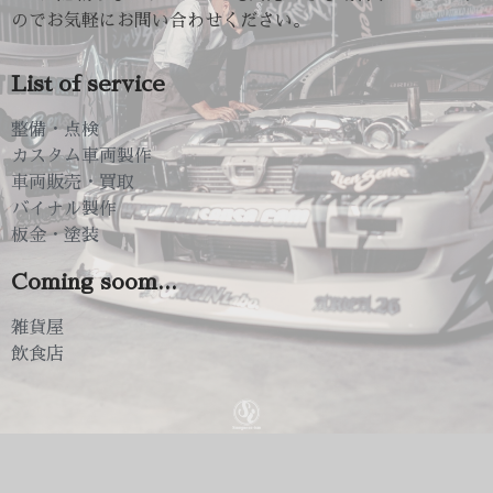
のでお気軽にお問い合わせください。
List of service
整備・点検​​​
カスタム車両製作​​
車両販売・買取
バイナル製作​​
板金・塗装​
Coming soom...​
雑貨屋
飲食店