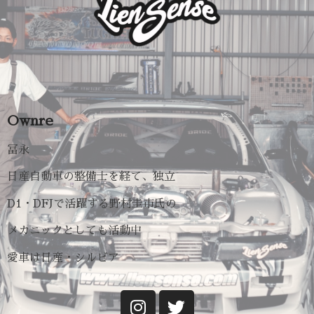
Ownre
冨永
日産自動車の整備士を経て、独立
D1・DFJで活躍する野村圭市氏の
メカニックとしても活動中
愛車は日産・シルビア